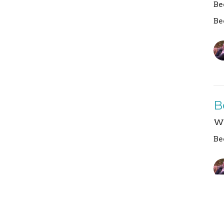
Be
Be
B
We
Be
Vi