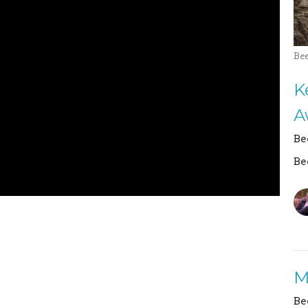
Be
Ke
A
Be
Be
M
Be