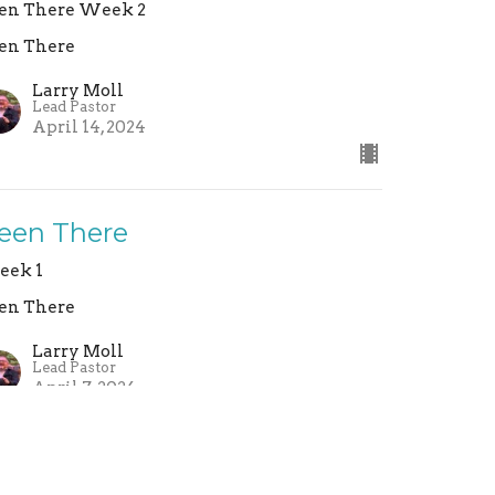
en There Week 2
en There
Larry Moll
Lead Pastor
April 14, 2024
een There
ek 1
en There
Larry Moll
Lead Pastor
April 7, 2024
ew all Sermons in Series