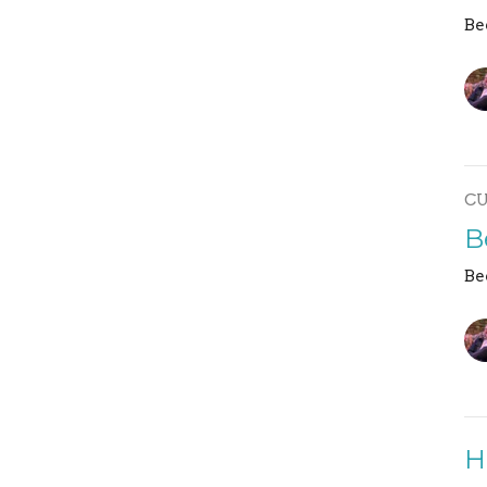
Be
C
B
Be
H